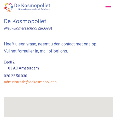
De Kosmopoliet
Onze School
Praktische info
Contact
Aanmelden
Nieuwkomersschool Zuidoost
Zoeken
Locatie
Heeft u een vraag, neemt u dan contact met ons op.
Vul het formulier in, mail of bel ons.
Egoli 2
1103 AC Amsterdam
020 22 50 030
administratie@dekosmopoliet.nl