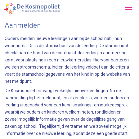
Aanmelden
Onze School
Praktische info
Contact
Aanmelden
Ouders melden nieuwe leerlingen aan bij de school nabij hun
woonadres. Dit is de stamschool van de leerling. De stamschool
Zoeken
Locatie
checkt aan de hand van de criteria of de leerling in aanmerking
komt voor plaatsing in een nieuwkomersklas. Hiervoor hanteren
we een stroomschema. Indien de leerling voldoet aan de criteria
voert de stamschool gegevens van het kind in op de website van
het meldpunt.
De Kosmopoliet ontvangt wekelijks nieuwe leerlingen. Na de
aanmelding bij het meldpunt, en als er plek is, worden ouders en
leerling uitgenodigd voor een kennismakings- en intakegesprek
waarbij we ouders en kinderen welkom heten, rondleiden en
zoveel mogelijk informatie geven over de dagelijkse gang van
zaken op school. Tegelijkertijd verzamelen we zoveel mogelijk
informatie over de nieuwe leerling, zodat deze een goede start